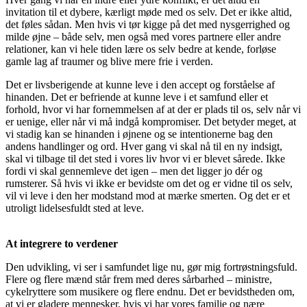
invitation til et dybere, kærligt møde med os selv. Det er ikke altid,
det føles sådan. Men hvis vi tør kigge på det med nysgerrighed og
milde øjne – både selv, men også med vores partnere eller andre
relationer, kan vi hele tiden lære os selv bedre at kende, forløse
gamle lag af traumer og blive mere frie i verden.
Det er livsberigende at kunne leve i den accept og forståelse af
hinanden. Det er befriende at kunne leve i et samfund eller et
forhold, hvor vi har fornemmelsen af at der er plads til os, selv når vi
er uenige, eller når vi må indgå kompromiser. Det betyder meget, at
vi stadig kan se hinanden i øjnene og se intentionerne bag den
andens handlinger og ord. Hver gang vi skal nå til en ny indsigt,
skal vi tilbage til det sted i vores liv hvor vi er blevet sårede. Ikke
fordi vi skal gennemleve det igen – men det ligger jo dér og
rumsterer. Så hvis vi ikke er bevidste om det og er vidne til os selv,
vil vi leve i den her modstand mod at mærke smerten. Og det er et
utroligt lidelsesfuldt sted at leve.
At integrere to verdener
Den udvikling, vi ser i samfundet lige nu, gør mig fortrøstningsfuld.
Flere og flere mænd står frem med deres sårbarhed – ministre,
cykelryttere som musikere og flere endnu. Det er bevidstheden om,
at vi er gladere mennesker, hvis vi har vores familie og nære