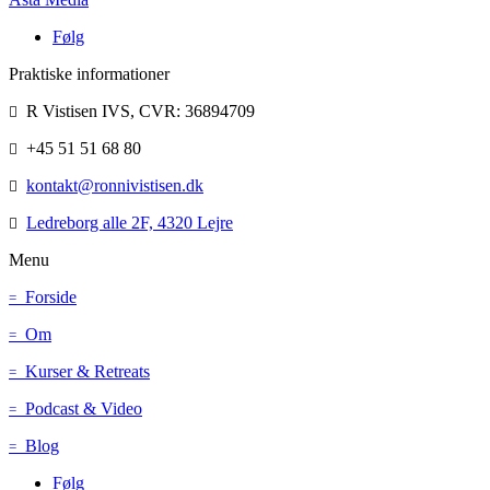
Følg
Praktiske informationer
R Vistisen IVS, CVR: 36894709

+45 51 51 68 80

kontakt@ronnivistisen.dk

Ledreborg alle 2F, 4320 Lejre

Menu
Forside
=
Om
=
Kurser & Retreats
=
Podcast & Video
=
Blog
=
Følg