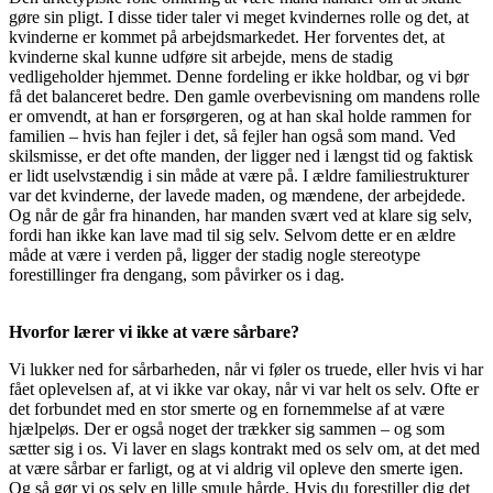
gøre sin pligt. I disse tider taler vi meget kvindernes rolle og det, at
kvinderne er kommet på arbejdsmarkedet. Her forventes det, at
kvinderne skal kunne udføre sit arbejde, mens de stadig
vedligeholder hjemmet. Denne fordeling er ikke holdbar, og vi bør
få det balanceret bedre. Den gamle overbevisning om mandens rolle
er omvendt, at han er forsørgeren, og at han skal holde rammen for
familien – hvis han fejler i det, så fejler han også som mand. Ved
skilsmisse, er det ofte manden, der ligger ned i længst tid og faktisk
er lidt uselvstændig i sin måde at være på. I ældre familiestrukturer
var det kvinderne, der lavede maden, og mændene, der arbejdede.
Og når de går fra hinanden, har manden svært ved at klare sig selv,
fordi han ikke kan lave mad til sig selv. Selvom dette er en ældre
måde at være i verden på, ligger der stadig nogle stereotype
forestillinger fra dengang, som påvirker os i dag.
Hvorfor lærer vi ikke at være sårbare?
Vi lukker ned for sårbarheden, når vi føler os truede, eller hvis vi har
fået oplevelsen af, at vi ikke var okay, når vi var helt os selv. Ofte er
det forbundet med en stor smerte og en fornemmelse af at være
hjælpeløs. Der er også noget der trækker sig sammen – og som
sætter sig i os. Vi laver en slags kontrakt med os selv om, at det med
at være sårbar er farligt, og at vi aldrig vil opleve den smerte igen.
Og så gør vi os selv en lille smule hårde. Hvis du forestiller dig det