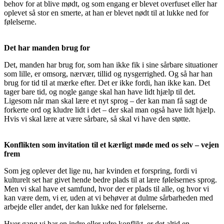
behov for at blive mødt, og som engang er blevet overfuset eller har
oplevet så stor en smerte, at han er blevet nødt til at lukke ned for
følelserne.
Det har manden brug for
Det, manden har brug for, som han ikke fik i sine sårbare situationer
som lille, er omsorg, nærvær, tillid og nysgerrighed. Og så har han
brug for tid til at mærke efter. Det er ikke fordi, han ikke kan. Det
tager bare tid, og nogle gange skal han have lidt hjælp til det.
Ligesom når man skal lære et nyt sprog – der kan man få sagt de
forkerte ord og kludre lidt i det – der skal man også have lidt hjælp.
Hvis vi skal lære at være sårbare, så skal vi have den støtte.
Konflikten som invitation til et kærligt møde med os selv – vejen
frem
Som jeg oplever det lige nu, har kvinden et forspring, fordi vi
kulturelt set har givet hende bedre plads til at lære følelsernes sprog.
Men vi skal have et samfund, hvor der er plads til alle, og hvor vi
kan være dem, vi er, uden at vi behøver at dulme sårbarheden med
arbejde eller andet, der kan lukke ned for følelserne.
Hver gang vi har en indre eller ydre konflikt, er det altid en