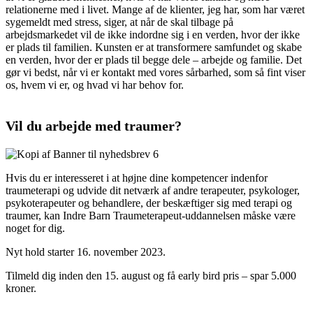
relationerne med i livet. Mange af de klienter, jeg har, som har været
sygemeldt med stress, siger, at når de skal tilbage på
arbejdsmarkedet vil de ikke indordne sig i en verden, hvor der ikke
er plads til familien. Kunsten er at transformere samfundet og skabe
en verden, hvor der er plads til begge dele – arbejde og familie. Det
gør vi bedst, når vi er kontakt med vores sårbarhed, som så fint viser
os, hvem vi er, og hvad vi har behov for.
Vil du arbejde med traumer?
Hvis du er interesseret i at højne dine kompetencer indenfor
traumeterapi og udvide dit netværk af andre terapeuter, psykologer,
psykoterapeuter og behandlere, der beskæftiger sig med terapi og
traumer, kan Indre Barn Traumeterapeut-uddannelsen måske være
noget for dig.
Nyt hold starter 16. november 2023.
Tilmeld dig inden den 15. august og få early bird pris – spar 5.000
kroner.