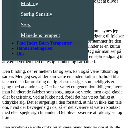
skubbet sårbarheden væk, for det virkelig kræver noget at blive i
Misbrug
den.
Særlig Sensitiv
Mænd og kvinders roller i samfundet
Sorg
Når jeg arbejder med indre barn i det terapeutiske rum, synes jeg
Månedens terapeut
ikke, der er forskel på mænd og kvinder og deres adgang til følelser.
Men jeg ser alligevel nogle forskelle, som jeg tror stammer fra den
Find Indre Barn Terapeuter.
kultur vi lever i. Jeg oplever, st der for mange kvinder er en kultur
Handelsbetingelser
for at tale med deres veninder omkring følelser. Og når man ser på
Om
deres relation til deres mor, har der måske været en større adgang til
at være i verden med deres følsomhed og sårbarhed.
Den binding, der er mellem far og søn, kan også være følsom og
sårbar. Men jeg ser, at der kan være en anden kultur i forhold til at
tale med sin far omkring det følelsesmæssige, som heldigvis er i
gang med at ændre sig. Der har været en generation tidligere, hvor
man håndterede følelser som sorg, angst og vrede, men også glæde
eller begejstring, ved at lukke ned, fordi det har været farligt at
udtrykke sig. Det er ærgerligt i den forstand, at når vi ikke kan tale
om, hvad der bevæger sig i os, så er det sværere at være i kontakt
med eller spejle sig i hinanden. Det bliver sværere at føle sig set og
hørt.
Den arketypiske rolle omkring at være mand handler om at skulle