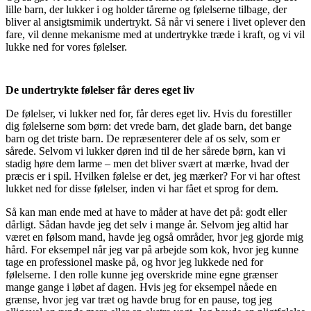
lille barn, der lukker i og holder tårerne og følelserne tilbage, der
bliver al ansigtsmimik undertrykt. Så når vi senere i livet oplever den
fare, vil denne mekanisme med at undertrykke træde i kraft, og vi vil
lukke ned for vores følelser.
De undertrykte følelser får deres eget liv
De følelser, vi lukker ned for, får deres eget liv. Hvis du forestiller
dig følelserne som børn: det vrede barn, det glade barn, det bange
barn og det triste barn. De repræsenterer dele af os selv, som er
sårede. Selvom vi lukker døren ind til de her sårede børn, kan vi
stadig høre dem larme – men det bliver svært at mærke, hvad der
præcis er i spil. Hvilken følelse er det, jeg mærker? For vi har oftest
lukket ned for disse følelser, inden vi har fået et sprog for dem.
Så kan man ende med at have to måder at have det på: godt eller
dårligt. Sådan havde jeg det selv i mange år. Selvom jeg altid har
været en følsom mand, havde jeg også områder, hvor jeg gjorde mig
hård. For eksempel når jeg var på arbejde som kok, hvor jeg kunne
tage en professionel maske på, og hvor jeg lukkede ned for
følelserne. I den rolle kunne jeg overskride mine egne grænser
mange gange i løbet af dagen. Hvis jeg for eksempel nåede en
grænse, hvor jeg var træt og havde brug for en pause, tog jeg