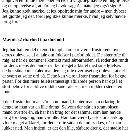
alligevel en runde mere eller en ekstra vagt. Jeg havde en pligtfølelse
og en oplevelse af, at når jeg havde sagt A, måtte jeg også sige B.
Jeg kunne godt mærke, at jeg opofrede mig for andre – men dybest
set gjorde jeg det, fordi jeg ikke kunne mærke, hvad jeg selv havde
brug for.
Mænds sårbarhed i parforhold
Jeg har haft en del mænd i terapi, som har været frustrerede over
deres oplevelse af at tale om følelser i parforholdet. De siger ofte til
mig, at når de kommer i kontakt med sårbarheden, så roder det rundt
for dem, mens den anden virker meget afklaret med sine følelser. I
de her situationer føler manden sig ofte overfuset og oplever, at det
er svært at sætte ord på. Dette kan være til stor frustration for begge
parter. For den mere følelsesmæssigt afklarede person har også et
stort behov for at blive mødt i sine følelser, men møder i stedet en
mur.
I den frustration man står i som mand, henter man sin erfaring fra
dengang man var en lille dreng. Selvom der står en granvoksen
mand overfor én, så har han brug for det samme, som han havde
brug for dengang, han var lille. Han kan være fysisk stor stærk og
virke meget afklaret, for det er ofte sådan det udtrykkes, når man
lukker ned. Men indeni, er det den lille, sårbare dreng, der stadig har