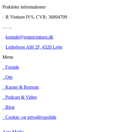
Praktiske informationer
R Vistisen IVS, CVR: 36894709


+45 51 51 68 80
kontakt@ronnivistisen.dk

Ledreborg Allé 2F, 4320 Lejre

Menu
Forside
=
Om
=
Kurser & Retreats
=
Podcast & Video
=
Blog
=
Cookie- og privatlivspolitik
=
Asta Media