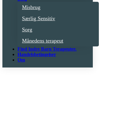
selvværd og karakterstrukturer – alt sammen med en faglig,
Misbrug
nysgerrig og reflekterende tilgang.
Særlig Sensitiv
Lyt med, og lad os sammen udforske de mange facetter af
terapiens verden. 🎧
Sorg
Månedens terapeut
Velkommen til “Det Terapeutiske Rum”!.
Find Indre Barn Terapeuter.
Handelsbetingelser
Om
De Raske Søskende – om at være familie og søskende, når et barn
bliver alvorligt sygt. Gæst: Malene Bille-Ahmt
by
Ronni Vistisen