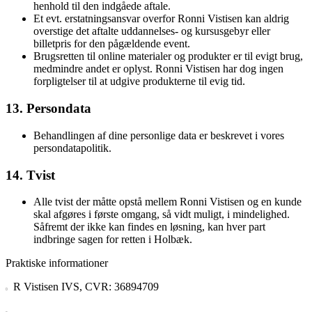
henhold til den indgåede aftale.
Et evt. erstatningsansvar overfor Ronni Vistisen kan aldrig
overstige det aftalte uddannelses- og kursusgebyr eller
billetpris for den pågældende event.
Brugsretten til online materialer og produkter er til evigt brug,
medmindre andet er oplyst. Ronni Vistisen har dog ingen
forpligtelser til at udgive produkterne til evig tid.
13. Persondata
Behandlingen af dine personlige data er beskrevet i vores
persondatapolitik.
14. Tvist
Alle tvist der måtte opstå mellem Ronni Vistisen og en kunde
skal afgøres i første omgang, så vidt muligt, i mindelighed.
Såfremt der ikke kan findes en løsning, kan hver part
indbringe sagen for retten i Holbæk.
Praktiske informationer
R Vistisen IVS, CVR: 36894709
