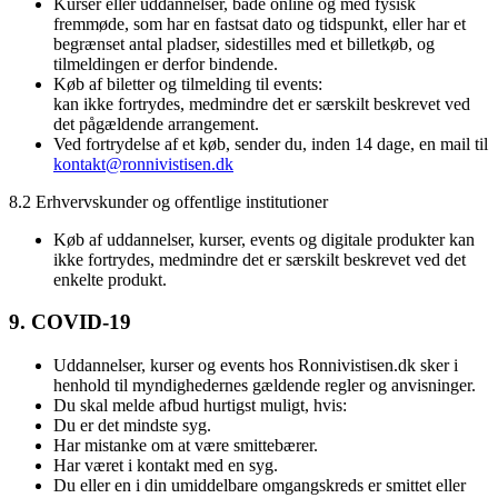
Kurser eller uddannelser, både online og med fysisk
fremmøde, som har en fastsat dato og tidspunkt, eller har et
begrænset antal pladser, sidestilles med et billetkøb, og
tilmeldingen er derfor bindende.
Køb af biletter og tilmelding til events:
kan ikke fortrydes, medmindre det er særskilt beskrevet ved
det pågældende arrangement.
Ved fortrydelse af et køb, sender du, inden 14 dage, en mail til
kontakt@ronnivistisen.dk
8.2 Erhvervskunder og offentlige institutioner
Køb af uddannelser, kurser, events og digitale produkter kan
ikke fortrydes, medmindre det er særskilt beskrevet ved det
enkelte produkt.
9. COVID-19
Uddannelser, kurser og events hos Ronnivistisen.dk sker i
henhold til myndighedernes gældende regler og anvisninger.
Du skal melde afbud hurtigst muligt, hvis:
Du er det mindste syg.
Har mistanke om at være smittebærer.
Har været i kontakt med en syg.
Du eller en i din umiddelbare omgangskreds er smittet eller