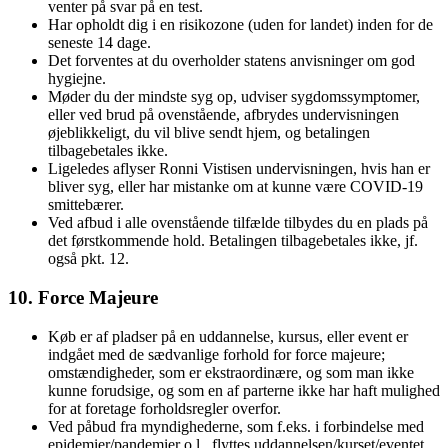
venter på svar på en test.
Har opholdt dig i en risikozone (uden for landet) inden for de
seneste 14 dage.
Det forventes at du overholder statens anvisninger om god
hygiejne.
Møder du der mindste syg op, udviser sygdomssymptomer,
eller ved brud på ovenstående, afbrydes undervisningen
øjeblikkeligt, du vil blive sendt hjem, og betalingen
tilbagebetales ikke.
Ligeledes aflyser Ronni Vistisen undervisningen, hvis han er
bliver syg, eller har mistanke om at kunne være COVID-19
smittebærer.
Ved afbud i alle ovenstående tilfælde tilbydes du en plads på
det førstkommende hold. Betalingen tilbagebetales ikke, jf.
også pkt. 12.
10. Force Majeure
Køb er af pladser på en uddannelse, kursus, eller event er
indgået med de sædvanlige forhold for force majeure;
omstændigheder, som er ekstraordinære, og som man ikke
kunne forudsige, og som en af parterne ikke har haft mulighed
for at foretage forholdsregler overfor.
Ved påbud fra myndighederne, som f.eks. i forbindelse med
epidemier/pandemier o.l., flyttes uddannelsen/kurset/eventet,