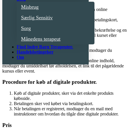
Misbrug
Tilmeldingen til kurser og events, sker via en online
tilmeldingsformular, eller e-mail.
Særlig Sensitiv
Betalingen sker ved tilmeldingen, enten via betalingskort,
mobilepay eller bankoverførsel.
Sorg
Når betalingen er registreret modtager du en bekræftelse og en
kvittering, som fungerer som adgangsbillet til kurset eller
Månedens terapeut
eventet.
Find Indre Barn Terapeuter.
Indeholder kurset eller eventet online materiale, modtager du
Handelsbetingelser
loginoplysninger, når din betaling er registreret.
Om
Indeholder kurset eller eventet deltagelse i live online indhold,
modtager du umiddelbart før afholdelsen, et link til det pågældende
kursus eller event.
Procedure for køb af digitale produkter.
Køb af digitale produkter, sker via det enkelte produkts
købsside.
Betalingen sker ved købet via betalingskort.
Når betalingen er registreret, modtager du en mail med
instruktioner om hvordan du tilgår dine digitale produkter.
Pris