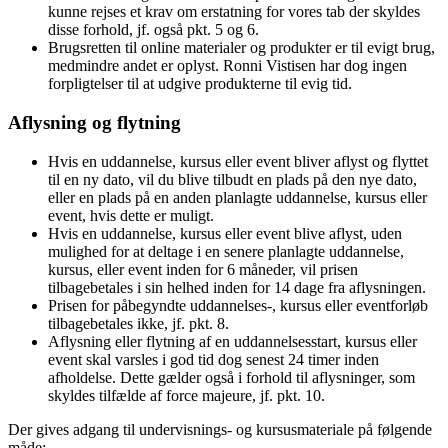
kunne rejses et krav om erstatning for vores tab der skyldes
disse forhold, jf. også pkt. 5 og 6.
Brugsretten til online materialer og produkter er til evigt brug,
medmindre andet er oplyst. Ronni Vistisen har dog ingen
forpligtelser til at udgive produkterne til evig tid.
Aflysning og flytning
Hvis en uddannelse, kursus eller event bliver aflyst og flyttet
til en ny dato, vil du blive tilbudt en plads på den nye dato,
eller en plads på en anden planlagte uddannelse, kursus eller
event, hvis dette er muligt.
Hvis en uddannelse, kursus eller event blive aflyst, uden
mulighed for at deltage i en senere planlagte uddannelse,
kursus, eller event inden for 6 måneder, vil prisen
tilbagebetales i sin helhed inden for 14 dage fra aflysningen.
Prisen for påbegyndte uddannelses-, kursus eller eventforløb
tilbagebetales ikke, jf. pkt. 8.
Aflysning eller flytning af en uddannelsesstart, kursus eller
event skal varsles i god tid dog senest 24 timer inden
afholdelse. Dette gælder også i forhold til aflysninger, som
skyldes tilfælde af force majeure, jf. pkt. 10.
Der gives adgang til undervisnings- og kursusmateriale på følgende
måde: