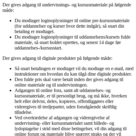
Der gives adgang til undervisnings- og kursusmateriale på følgende
måde:
Du modtager loginoplysninger til online pre-kursusmateriale
(for uddannelser og kurser hvor dette indgår), så snart din
betaling er modtaget.
Du modtager loginoplysninger til uddannelsens/kursets fulde
materiale, så snart holdet oprettes, og senest 14 dage før
uddannelses-/kursusstart.
Der gives adgang til digitale produkter på følgende måde:
Så snart betalingen er modtaget vil du modtage en e-mail, med
instruktioner om hvordan du kan tilgå dine digitale produkter.
Den fulde pris skal være betalt inden der gives adgang til
online materiale og til undervisningen.
Adgangen til online fora, samt alt uddannelses- og
kursusmateriale, er til personligt brug, og må ikke, hverken
helt eller delvist, deles, kopieres, offentliggøres eller
videregives til tredjeparter, uden forudgående skriftlig
tilladelse.
Ved overtrædelse af adgangen og videregivelse af
undervisning- eller kursusmaterialet samt billede- og
lydoptagelse i strid med disse betingelser, vil din adgang til
online forum og materiale blive spærret straks og der vil