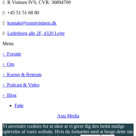
R Vistisen IVS, CVR: 36894709

+45 51 51 68 80

kontakt@ronnivistisen.dk

Ledreborg alle 2F, 4320 Lejre

Menu
Forside
=
Om
=
Kurser & Retreats
=
Podcast & Video
=
Blog
=
Følg
Asta Media
Vi anvender cookies for at sikre at vi giver dig den bedst mulige
oplevelse af vores website. Hvis du fortsætter med at bruge dette site