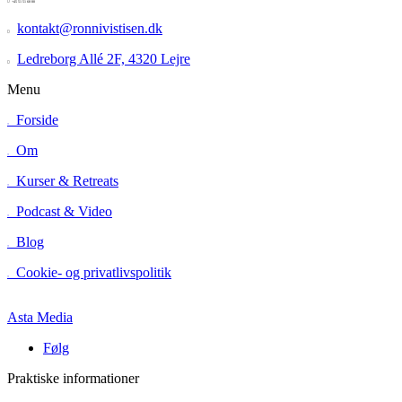

+45 51 51 68 80
kontakt@ronnivistisen.dk

Ledreborg Allé 2F, 4320 Lejre

Menu
Forside
=
Om
=
Kurser & Retreats
=
Podcast & Video
=
Blog
=
Cookie- og privatlivspolitik
=
Asta Media
Følg
Praktiske informationer